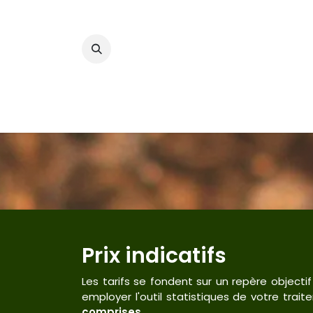
Se rendre au contenu
Accueil
Services
Tarifs
Blog
Prix indicatifs
Les tarifs se fondent sur un repère objectif
employer l'outil statistiques de votre trait
comprises
.