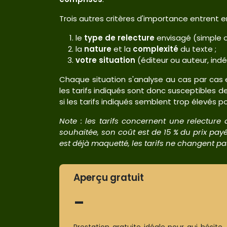
Trois autres critères d'importance entrent e
le
type de relecture
envisagé (simple o
la
nature
et la
complexité
du texte ;
votre situation
(éditeur ou auteur, indé
Chaque situation s'analyse au cas par cas e
les tarifs indiqués sont donc susceptibles 
si les tarifs indiqués semblent trop élevés p
Note : les tarifs concernent une relecture
souhaitée, son coût est de 15 % du prix payé
est déjà maquetté, les tarifs ne changent pa
Aperçu gratuit
-
Prestation gratuite idéale pour qui hésite